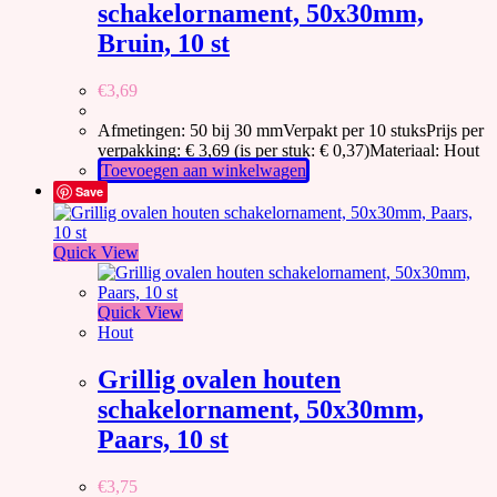
schakelornament, 50x30mm,
Bruin, 10 st
€
3,69
Afmetingen: 50 bij 30 mmVerpakt per 10 stuksPrijs per
verpakking: € 3,69 (is per stuk: € 0,37)Materiaal: Hout
Toevoegen aan winkelwagen
Save
Quick View
Quick View
Hout
Grillig ovalen houten
schakelornament, 50x30mm,
Paars, 10 st
€
3,75