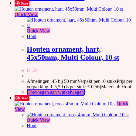
Save
Quick View
Quick View
Hout
Houten ornament, hart,
45x50mm, Multi Colour, 10 st
€
5,59
Afmetingen: 45 bij 50 mmVerpakt per 10 stuksPrijs per
verpakking: € 5,59 (is per stuk: € 0,56)Materiaal: Hout
Toevoegen aan winkelwagen
Save
Quick
View
Quick View
Hout