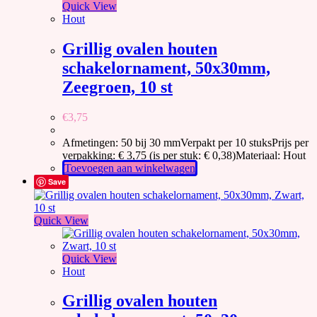
Quick View
Hout
Grillig ovalen houten
schakelornament, 50x30mm,
Zeegroen, 10 st
€
3,75
Afmetingen: 50 bij 30 mmVerpakt per 10 stuksPrijs per
verpakking: € 3,75 (is per stuk: € 0,38)Materiaal: Hout
Toevoegen aan winkelwagen
Save
Quick View
Quick View
Hout
Grillig ovalen houten