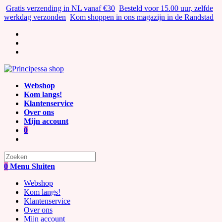
Ga
Gratis verzending in NL vanaf €30
Besteld voor 15.00 uur, zelfde
naar
werkdag verzonden
Kom shoppen in ons magazijn in de Randstad
inhoud
Webshop
Kom langs!
Klantenservice
Over ons
Mijn account
0
Zoek
naar:
0
Menu
Sluiten
Webshop
Kom langs!
Klantenservice
Over ons
Mijn account