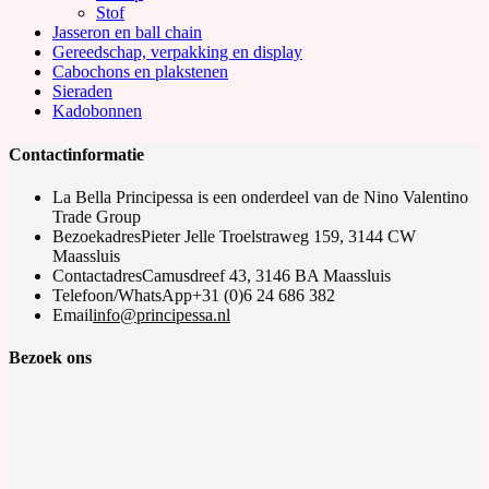
Stof
Jasseron en ball chain
Gereedschap, verpakking en display
Cabochons en plakstenen
Sieraden
Kadobonnen
Contactinformatie
La Bella Principessa is een onderdeel van de Nino Valentino
Trade Group
Bezoekadres
Pieter Jelle Troelstraweg 159, 3144 CW
Maassluis
Contactadres
Camusdreef 43, 3146 BA Maassluis
Telefoon/WhatsApp
+31 (0)6 24 686 382
Opens
Email
info@principessa.nl
in
your
Bezoek ons
application