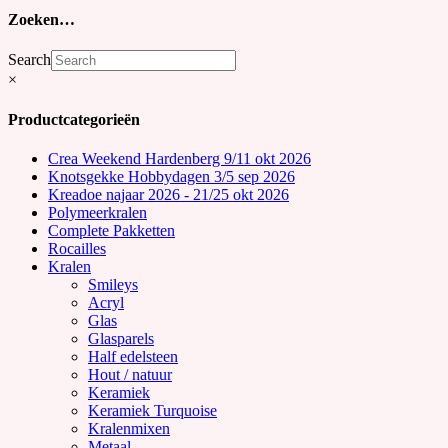
Zoeken…
Search
×
Productcategorieën
Crea Weekend Hardenberg 9/11 okt 2026
Knotsgekke Hobbydagen 3/5 sep 2026
Kreadoe najaar 2026 - 21/25 okt 2026
Polymeerkralen
Complete Pakketten
Rocailles
Kralen
Smileys
Acryl
Glas
Glasparels
Half edelsteen
Hout / natuur
Keramiek
Keramiek Turquoise
Kralenmixen
Metaal