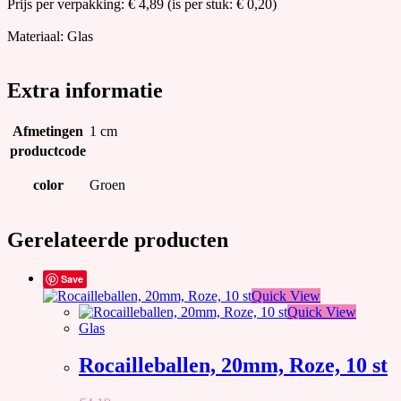
Prijs per verpakking: € 4,89 (is per stuk: € 0,20)
Materiaal: Glas
Extra informatie
Afmetingen
1 cm
productcode
color
Groen
Gerelateerde producten
Save
Quick View
Quick View
Glas
Rocailleballen, 20mm, Roze, 10 st