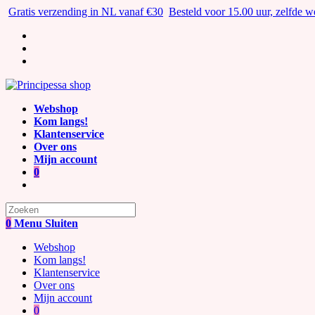
Ga
Gratis verzending in NL vanaf €30
Besteld voor 15.00 uur, zelfde 
naar
inhoud
Webshop
Kom langs!
Klantenservice
Over ons
Mijn account
0
Zoek
naar:
0
Menu
Sluiten
Webshop
Kom langs!
Klantenservice
Over ons
Mijn account
0