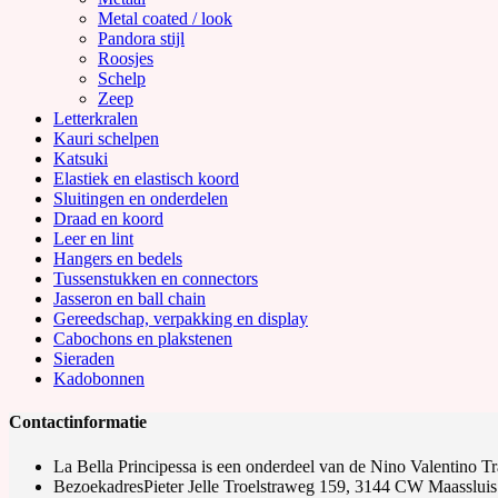
Metal coated / look
Pandora stijl
Roosjes
Schelp
Zeep
Letterkralen
Kauri schelpen
Katsuki
Elastiek en elastisch koord
Sluitingen en onderdelen
Draad en koord
Leer en lint
Hangers en bedels
Tussenstukken en connectors
Jasseron en ball chain
Gereedschap, verpakking en display
Cabochons en plakstenen
Sieraden
Kadobonnen
Contactinformatie
La Bella Principessa is een onderdeel van de Nino Valentino 
Bezoekadres
Pieter Jelle Troelstraweg 159, 3144 CW Maassluis