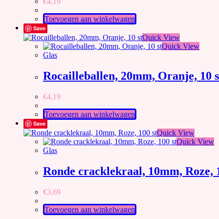
€
4,19
Toevoegen aan winkelwagen
Save
Quick View
Quick View
Glas
Rocailleballen, 20mm, Oranje, 10 s
€
4,19
Toevoegen aan winkelwagen
Save
Quick View
Quick View
Glas
Ronde cracklekraal, 10mm, Roze, 1
€
3,69
Toevoegen aan winkelwagen