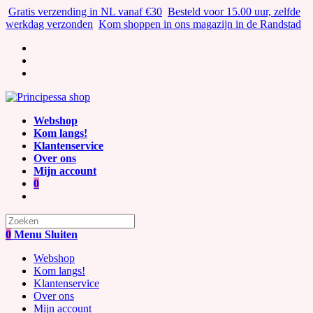
Ga
Gratis verzending in NL vanaf €30
Besteld voor 15.00 uur, zelfde
naar
werkdag verzonden
Kom shoppen in ons magazijn in de Randstad
inhoud
Webshop
Kom langs!
Klantenservice
Over ons
Mijn account
0
Zoek
naar:
0
Menu
Sluiten
Webshop
Kom langs!
Klantenservice
Over ons
Mijn account