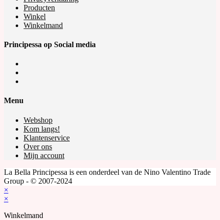
Producten
Winkel
Winkelmand
Principessa op Social media
Opens
in
Opens
a
in
Opens
new
a
in
tab
new
a
Menu
tab
new
tab
Webshop
Kom langs!
Klantenservice
Over ons
Mijn account
La Bella Principessa is een onderdeel van de Nino Valentino Trade
Group - © 2007-2024
×
×
Winkelmand