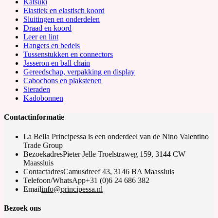
Katsuki
Elastiek en elastisch koord
Sluitingen en onderdelen
Draad en koord
Leer en lint
Hangers en bedels
Tussenstukken en connectors
Jasseron en ball chain
Gereedschap, verpakking en display
Cabochons en plakstenen
Sieraden
Kadobonnen
Contactinformatie
La Bella Principessa is een onderdeel van de Nino Valentino
Trade Group
Bezoekadres
Pieter Jelle Troelstraweg 159, 3144 CW
Maassluis
Contactadres
Camusdreef 43, 3146 BA Maassluis
Telefoon/WhatsApp
+31 (0)6 24 686 382
Opens
Email
info@principessa.nl
in
your
Bezoek ons
application