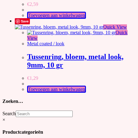
€
2,59
Toevoegen aan winkelwagen
Save
Quick View
Quick
View
Metal coated / look
Tussenring, bloem, metal look,
9mm, 10 gr
€
1,29
Toevoegen aan winkelwagen
Zoeken…
Search
×
Productcategorieën