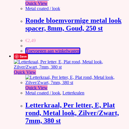
Quick View
Metal coated / look
Ronde bloemvormige metal look
spacer, 8mm, Goud, 250 st
€
2,49
Toevoegen aan winkelwagen
Save
Quick View
Quick View
Metal coated / look
,
Letterkralen
Letterkraal, Per letter, E, Plat
rond, Metal look, Zilver/Zwart,
7mm, 380 st