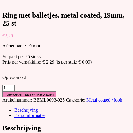
Ring met balletjes, metal coated, 19mm,
25 st
€
2,29
Afmetingen: 19 mm
Verpakt per 25 stuks
Prijs per verpakking: € 2,29 (is per stuk: € 0,09)
Op voorraad
Ring
met
Toevoegen aan winkelwagen
balletjes,
Artikelnummer:
BEML0093-025
Categorie:
Metal coated / look
metal
coated,
Beschrijving
19mm,
Extra informatie
25
st
Beschrijving
aantal