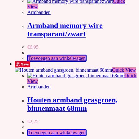
Quick
View
Armbanden
Armband memory wire
transparant/zwart
€
6,95
Toevoegen aan winkelwagen
Save
Quick View
Quick
View
Armbanden
Houten armband grasgroen,
binnenmaat 68mm
€
2,25
Toevoegen aan winkelwagen