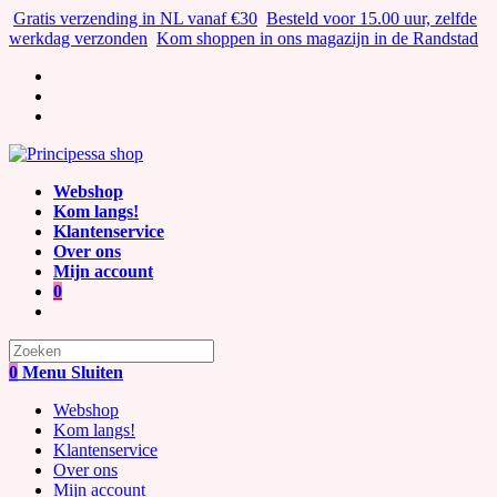
Ga
Gratis verzending in NL vanaf €30
Besteld voor 15.00 uur, zelfde
naar
werkdag verzonden
Kom shoppen in ons magazijn in de Randstad
inhoud
Webshop
Kom langs!
Klantenservice
Over ons
Mijn account
0
Zoek
naar:
0
Menu
Sluiten
Webshop
Kom langs!
Klantenservice
Over ons
Mijn account