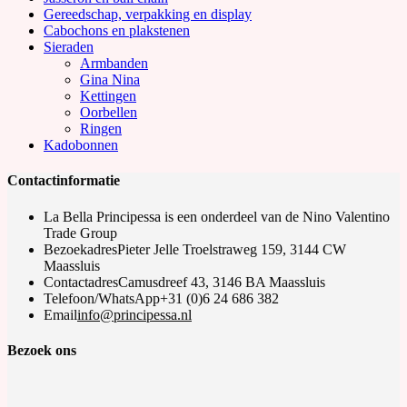
Gereedschap, verpakking en display
Cabochons en plakstenen
Sieraden
Armbanden
Gina Nina
Kettingen
Oorbellen
Ringen
Kadobonnen
Contactinformatie
La Bella Principessa is een onderdeel van de Nino Valentino
Trade Group
Bezoekadres
Pieter Jelle Troelstraweg 159, 3144 CW
Maassluis
Contactadres
Camusdreef 43, 3146 BA Maassluis
Telefoon/WhatsApp
+31 (0)6 24 686 382
Opens
Email
info@principessa.nl
in
your
Bezoek ons
application