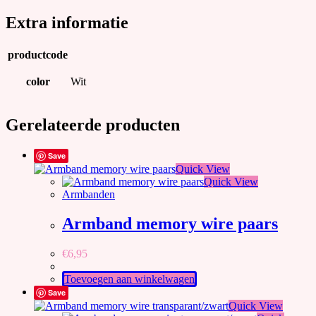
Extra informatie
productcode
color
Wit
Gerelateerde producten
Save
Quick View
Quick View
Armbanden
Armband memory wire paars
€
6,95
Toevoegen aan winkelwagen
Save
Quick View