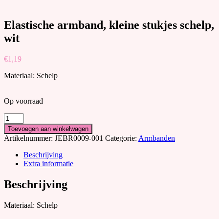
Elastische armband, kleine stukjes schelp,
wit
€
1,19
Materiaal: Schelp
Op voorraad
Elastische
armband,
Toevoegen aan winkelwagen
kleine
Artikelnummer:
JEBR0009-001
Categorie:
Armbanden
stukjes
schelp,
Beschrijving
wit
Extra informatie
aantal
Beschrijving
Materiaal: Schelp