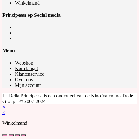
Winkelmand
Principessa op Social media
Opens
in
Opens
a
in
Opens
new
a
in
tab
new
a
Menu
tab
new
tab
Webshop
Kom langs!
Klantenservice
Over ons
Mijn account
La Bella Principessa is een onderdeel van de Nino Valentino Trade
Group - © 2007-2024
×
×
Winkelmand