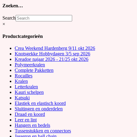
Zoeken…
Search
×
Productcategorieën
Crea Weekend Hardenberg 9/11 okt 2026
Knotsgekke Hobbydagen 3/5 sep 2026
Kreadoe najaar 2026 - 21/25 okt 2026
Polymeerkralen
Complete Pakketten
Rocailles
Kralen
Letterkralen
Kauri schelpen
Katsuki
Elastiek en elastisch koord
Sluitingen en onderdelen
Draad en koord
Leer en lint
Hangers en bedels
Tussenstukken en connectors
Jasseron en ball chain