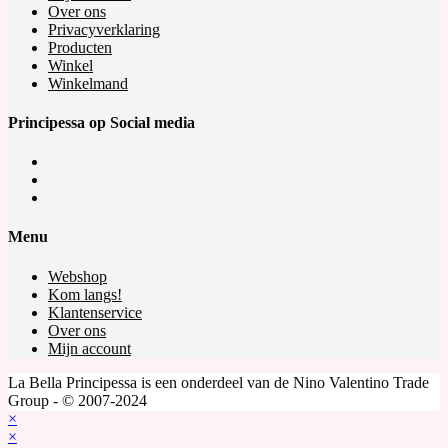
Over ons
Privacyverklaring
Producten
Winkel
Winkelmand
Principessa op Social media
Opens
in
Opens
a
in
Opens
new
a
in
tab
new
a
Menu
tab
new
tab
Webshop
Kom langs!
Klantenservice
Over ons
Mijn account
La Bella Principessa is een onderdeel van de Nino Valentino Trade
Group - © 2007-2024
×
×