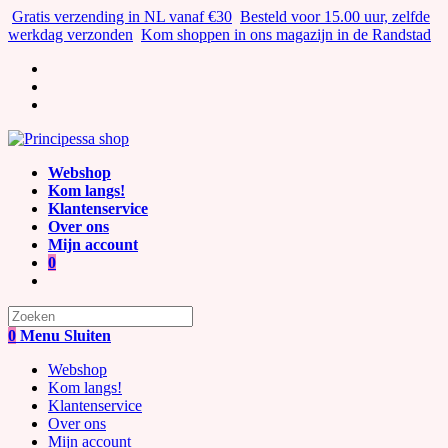
Ga
Gratis verzending in NL vanaf €30
Besteld voor 15.00 uur, zelfde
naar
werkdag verzonden
Kom shoppen in ons magazijn in de Randstad
inhoud
Webshop
Kom langs!
Klantenservice
Over ons
Mijn account
0
Zoek
naar:
0
Menu
Sluiten
Webshop
Kom langs!
Klantenservice
Over ons
Mijn account