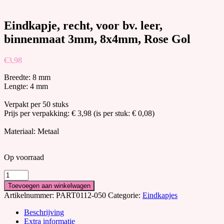
Eindkapje, recht, voor bv. leer,
binnenmaat 3mm, 8x4mm, Rose Gol
€
3,98
Breedte: 8 mm
Lengte: 4 mm
Verpakt per 50 stuks
Prijs per verpakking: € 3,98 (is per stuk: € 0,08)
Materiaal: Metaal
Op voorraad
Eindkapje,
recht,
Toevoegen aan winkelwagen
voor
Artikelnummer:
PART0112-050
Categorie:
Eindkapjes
bv.
leer,
Beschrijving
binnenmaat
Extra informatie