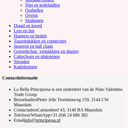
Niet en kettelstiften
Oorbellen
Overig
Sluitingen
Draad en koord
Leer en lint
Hangers en bedels
Tussenstukken en connectors
Jasseron en ball chain
Gereedschap, verpakking en display
Cabochons en plakstenen
Sieraden
Kadobonnen
Contactinformatie
La Bella Principessa is een onderdeel van de Nino Valentino
Trade Group
Bezoekadres
Pieter Jelle Troelstraweg 159, 3144 CW
Maassluis
Contactadres
Camusdreef 43, 3146 BA Maassluis
Telefoon/WhatsApp
+31 (0)6 24 686 382
Opens
Email
info@principessa.nl
in