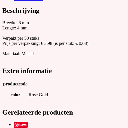
3mm,
8x4mm,
Beschrijving
Rose
Gol
Breedte: 8 mm
aantal
Lengte: 4 mm
Verpakt per 50 stuks
Prijs per verpakking: € 3,98 (is per stuk: € 0,08)
Materiaal: Metaal
Extra informatie
productcode
color
Rose Gold
Gerelateerde producten
Save