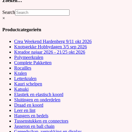
Zoeken…
Search
×
Productcategorieën
Crea Weekend Hardenberg 9/11 okt 2026
Knotsgekke Hobbydagen 3/5 sep 2026
Kreadoe najaar 2026 - 21/25 okt 2026
Polymeerkralen
Complete Pakketten
Rocailles
Kralen
Letterkralen
Kauri schelpen
Katsuki
Elastiek en elastisch koord
Sluitingen en onderdelen
Draad en koord
Leer en lint
Hangers en bedels
Tussenstukken en connectors
Jasseron en ball chain
Gereedschap, verpakking en display