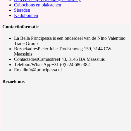
Cabochons en plakstenen
Sieraden
Kadobonnen
Contactinformatie
La Bella Principessa is een onderdeel van de Nino Valentino
Trade Group
Bezoekadres
Pieter Jelle Troelstraweg 159, 3144 CW
Maassluis
Contactadres
Camusdreef 43, 3146 BA Maassluis
Telefoon/WhatsApp
+31 (0)6 24 686 382
Opens
Email
info@principessa.nl
in
your
Bezoek ons
application