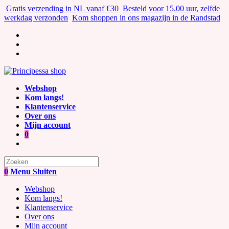
Ga
Gratis verzending in NL vanaf €30
Besteld voor 15.00 uur, zelfde
naar
werkdag verzonden
Kom shoppen in ons magazijn in de Randstad
inhoud
Webshop
Kom langs!
Klantenservice
Over ons
Mijn account
0
Zoek
naar:
0
Menu
Sluiten
Webshop
Kom langs!
Klantenservice
Over ons
Mijn account