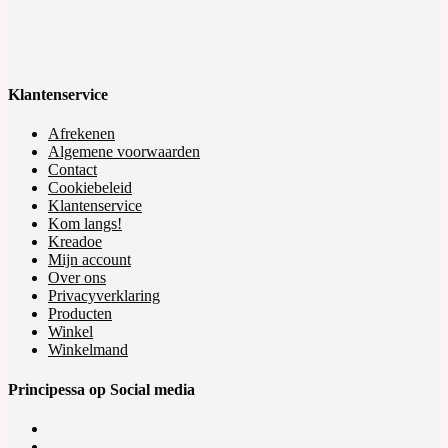
Klantenservice
Afrekenen
Algemene voorwaarden
Contact
Cookiebeleid
Klantenservice
Kom langs!
Kreadoe
Mijn account
Over ons
Privacyverklaring
Producten
Winkel
Winkelmand
Principessa op Social media
Opens
in
Opens